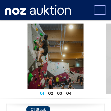
1
2
3
4
01
Stück