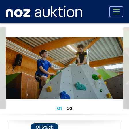
1
2
01
Stück