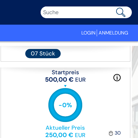
LOGIN
ANMELDUNG
07
Stück
Startpreis
500,00 €
EUR
-
0
%
Aktueller Preis
30
250,00 €
EUR