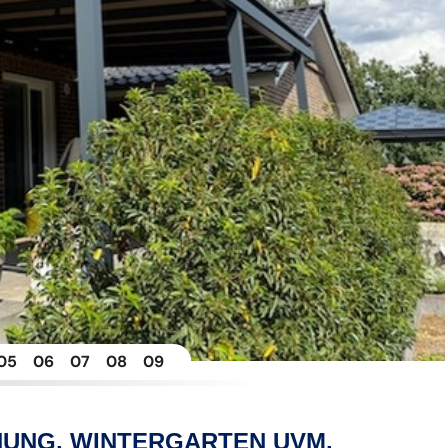
5
6
7
8
9
UNG, WINTERGARTEN UVM.