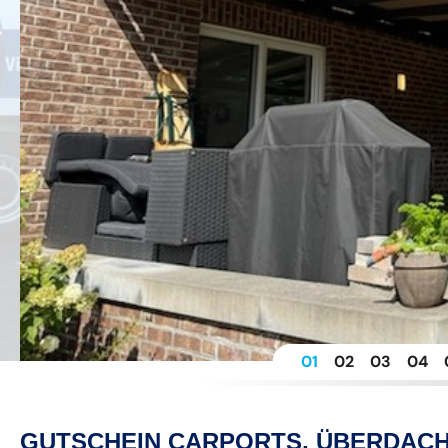
1
2
3
4
GUTSCHEIN CARPORTS, ÜBERDACH