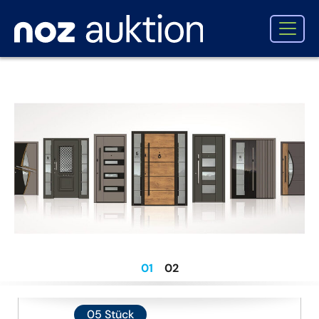
1
2
05
Stück