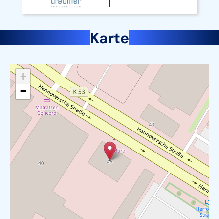
Karte
+
−